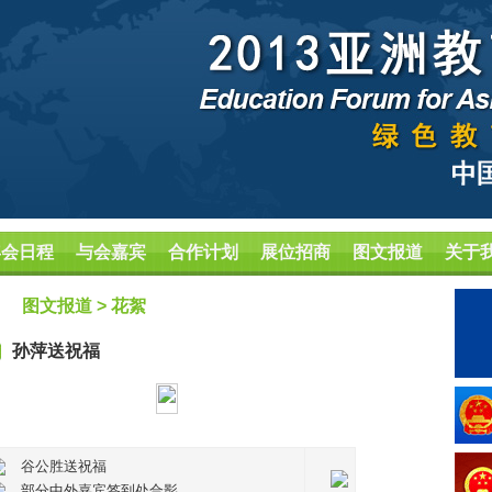
年会日程
与会嘉宾
合作计划
展位招商
图文报道
关于
图文报道 > 花絮
孙萍送祝福
谷公胜送祝福
部分中外嘉宾签到处合影