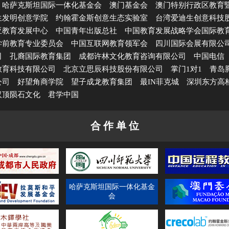
哈萨克斯坦国际一体化基金会
澳门基金会
澳门特别行政区教育
生发明创意学院
约翰霍金斯创意生态实验室
台湾爱迪生创意科技
亚教育发展中心
中国青年出版总社
中国教育发展战略学会国际教
学前教育专业委员会
中国互联网教育领军会
四川国际会展有限公
司
孔裔国际教育集团
成都许林文化教育咨询有限公司
中国电信
教育科技有限公司
北京立思辰科技股份有限公司
掌门1对1
青岛
公司
好望角商学院
望子成龙教育集团
最IN菲克城
深圳东方高
汉顶陨石文化
君学中国
合 作 单 位
哈萨克斯坦国际一体化基金
会