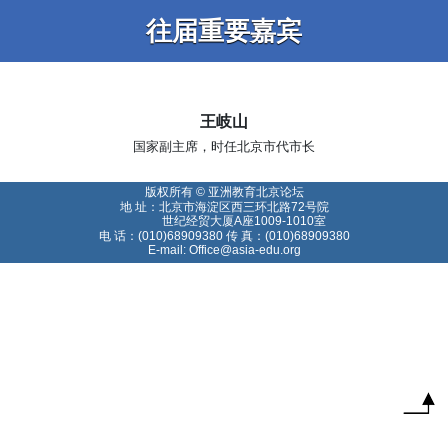
往届重要嘉宾
王岐山
国家副主席，时任北京市代市长
版权所有 © 亚洲教育北京论坛
地 址：北京市海淀区西三环北路72号院
世纪经贸大厦A座1009-1010室
电 话：(010)68909380 传 真：(010)68909380
E-mail: Office@asia-edu.org
T