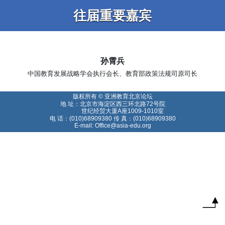
往届重要嘉宾
孙霄兵
中国教育发展战略学会执行会长、教育部政策法规司原司长
版权所有 © 亚洲教育北京论坛
地 址：北京市海淀区西三环北路72号院
世纪经贸大厦A座1009-1010室
电 话：(010)68909380 传 真：(010)68909380
E-mail: Office@asia-edu.org
T