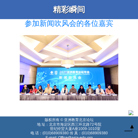
精彩瞬间
参加新闻吹风会的各位嘉宾
版权所有 © 亚洲教育北京论坛
地 址：北京市海淀区西三环北路72号院
世纪经贸大厦A座1009-1010室
电 话：(010)68909380 传 真：(010)68909380
T
E-mail: Office@asia-edu.org