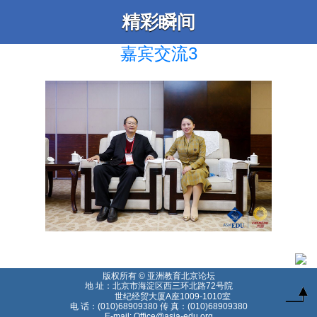
精彩瞬间
嘉宾交流3
版权所有 © 亚洲教育北京论坛
地 址：北京市海淀区西三环北路72号院
世纪经贸大厦A座1009-1010室
电 话：(010)68909380 传 真：(010)68909380
E-mail: Office@asia-edu.org